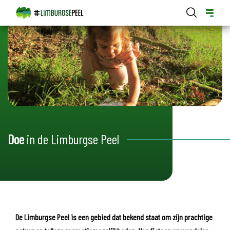
Overslaan
en
naar
de
Hoofdnavigatie Limburgse Peel
inhoud
gaan
Doe
in de Limburgse Peel
De Limburgse Peel is een gebied dat bekend staat om zijn prachtige